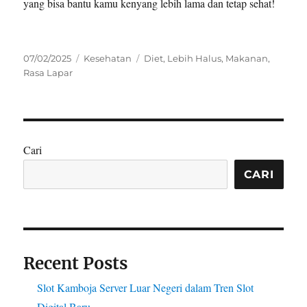
yang bisa bantu kamu kenyang lebih lama dan tetap sehat!
Posted
Categories
Tags
07/02/2025
Kesehatan
Diet
,
Lebih Halus
,
Makanan
,
on
Rasa Lapar
Cari
CARI
Recent Posts
Slot Kamboja Server Luar Negeri dalam Tren Slot
Digital Baru