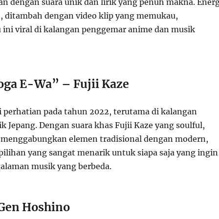
an dengan suara unik dan lirik yang penuh makna. Energ
, ditambah dengan video klip yang memukau,
 ini viral di kalangan penggemar anime dan musik
ga E-Wa” – Fujii Kaze
i perhatian pada tahun 2022, terutama di kalangan
 Jepang. Dengan suara khas Fujii Kaze yang soulful,
menggabungkan elemen tradisional dengan modern,
ilihan yang sangat menarik untuk siapa saja yang ingin
alaman musik yang berbeda.
Gen Hoshino