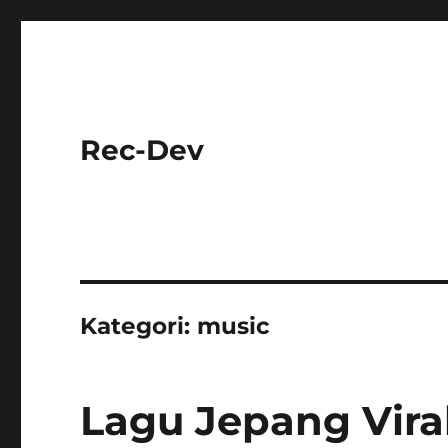
Rec-Dev
Kategori:
music
Lagu Jepang Vira