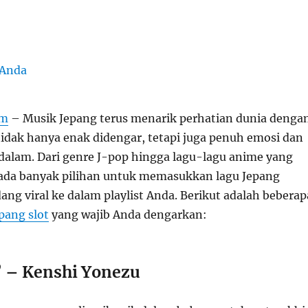
om
– Musik Jepang terus menarik perhatian dunia denga
tidak hanya enak didengar, tetapi juga penuh emosi dan
dalam. Dari genre J-pop hingga lagu-lagu anime yang
ada banyak pilihan untuk memasukkan lagu Jepang
ang viral ke dalam playlist Anda. Berikut adalah beberap
pang slot
yang wajib Anda dengarkan:
 – Kenshi Yonezu