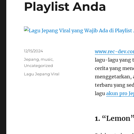
Playlist Anda
Posted
12/15/2024
www.rec-dev.c
on
Categories
Jepang
,
music
,
lagu-lagu yang 
Uncategorized
cerita yang men
Tags
Lagu Jepang Viral
menggetarkan, 
terbaru yang sed
lagu
akun pro Je
1.
“Lemon”