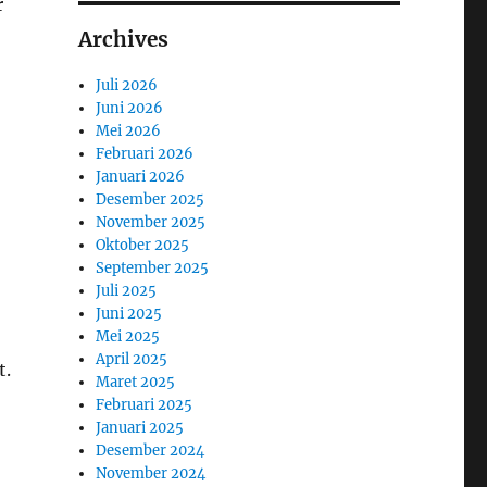
r
Archives
Juli 2026
Juni 2026
Mei 2026
Februari 2026
Januari 2026
Desember 2025
November 2025
Oktober 2025
September 2025
Juli 2025
Juni 2025
Mei 2025
April 2025
t.
Maret 2025
Februari 2025
Januari 2025
Desember 2024
November 2024