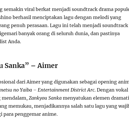
g semakin viral berkat menjadi soundtrack drama popul
shino berhasil menciptakan lagu dengan melodi yang
 yang penuh perasaan. Lagu ini telah menjadi soundtrack
igemari banyak orang di seluruh dunia, dan pastinya
list Anda.
u Sanka” – Aimer
sional dari Aimer yang digunakan sebagai opening ani
metsu no Yaiba – Entertainment District Arc
. Dengan vokal
g mendalam,
Zankyou Sanka
menyatukan elemen dramati
ng memukau, menjadikannya salah satu lagu yang waji
i para penggemar anime.