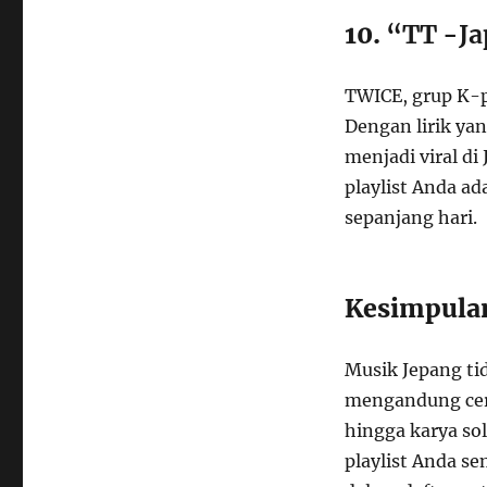
10.
“TT -Ja
TWICE, grup K-po
Dengan lirik ya
menjadi viral d
playlist Anda a
sepanjang hari.
Kesimpula
Musik Jepang ti
mengandung ceri
hingga karya so
playlist Anda s