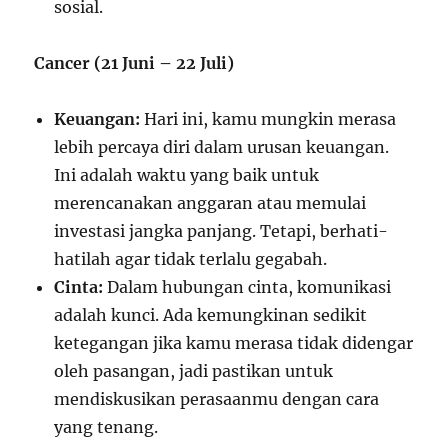
sosial.
Cancer (21 Juni – 22 Juli)
Keuangan:
Hari ini, kamu mungkin merasa
lebih percaya diri dalam urusan keuangan.
Ini adalah waktu yang baik untuk
merencanakan anggaran atau memulai
investasi jangka panjang. Tetapi, berhati-
hatilah agar tidak terlalu gegabah.
Cinta:
Dalam hubungan cinta, komunikasi
adalah kunci. Ada kemungkinan sedikit
ketegangan jika kamu merasa tidak didengar
oleh pasangan, jadi pastikan untuk
mendiskusikan perasaanmu dengan cara
yang tenang.