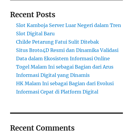
Recent Posts
Slot Kamboja Server Luar Negeri dalam Tren
Slot Digital Baru
Childe Petarung Fatui Sulit Ditebak
Situs Broto4D Resmi dan Dinamika Validasi
Data dalam Ekosistem Informasi Online
Togel Malam Ini sebagai Bagian dari Arus
Informasi Digital yang Dinamis
HK Malam Ini sebagai Bagian dari Evolusi
Informasi Cepat di Platform Digital
Recent Comments