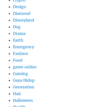
Crypto
Design
Diamond
Disneyland
Dog
Drama
Earth
Emergency
Fashion
Food
game online
Gaming
Gaya Hidup
Generation
Hair
Halloween