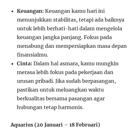
Keuangan:
Keuangan kamu hari ini
menunjukkan stabilitas, tetapi ada baiknya
untuk lebih berhati-hati dalam mengelola
keuangan jangka panjang. Fokus pada
menabung dan mempersiapkan masa depan
finansialmu.
Cinta:
Dalam hal asmara, kamu mungkin
merasa lebih fokus pada pekerjaan dan
urusan pribadi. Jika sudah berpasangan,
pastikan untuk meluangkan waktu
berkualitas bersama pasangan agar
hubungan tetap harmonis.
Aquarius (20 Januari – 18 Februari)