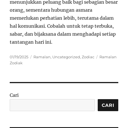
menunjukkan peluang baik bagi sebagian besar
orang, sementara hubungan asmara
memerlukan perhatian lebih, terutama dalam
hal komunikasi. Cobalah untuk tetap terbuka,
sabar, dan bijaksana dalam menghadapi setiap
tantangan hari ini.
Posted
Categories
Tags
01/19/2025
Ramalan
,
Uncategorized
,
Zodiac
Ramalan
on
Zodiak
Cari
CARI