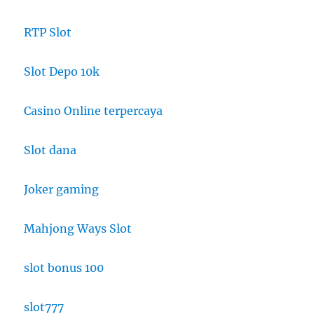
RTP Slot
Slot Depo 10k
Casino Online terpercaya
Slot dana
Joker gaming
Mahjong Ways Slot
slot bonus 100
slot777