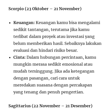
Scorpio (23 Oktober – 21 November)
Keuangan:
Keuangan kamu bisa mengalami
sedikit tantangan, terutama jika kamu
terlibat dalam proyek atau investasi yang
belum memberikan hasil. Sebaiknya lakukan
evaluasi dan hindari risiko besar.
Cinta:
Dalam hubungan percintaan, kamu
mungkin merasa sedikit emosional atau
mudah tersinggung. Jika ada ketegangan
dengan pasangan, cari cara untuk
meredakan suasana dengan percakapan
yang tenang dan penuh pengertian.
Sagittarius (22 November – 21 Desember)