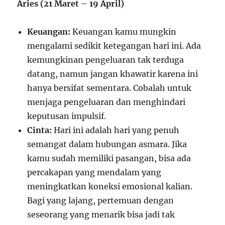
Aries (21 Maret – 19 April)
Keuangan:
Keuangan kamu mungkin
mengalami sedikit ketegangan hari ini. Ada
kemungkinan pengeluaran tak terduga
datang, namun jangan khawatir karena ini
hanya bersifat sementara. Cobalah untuk
menjaga pengeluaran dan menghindari
keputusan impulsif.
Cinta:
Hari ini adalah hari yang penuh
semangat dalam hubungan asmara. Jika
kamu sudah memiliki pasangan, bisa ada
percakapan yang mendalam yang
meningkatkan koneksi emosional kalian.
Bagi yang lajang, pertemuan dengan
seseorang yang menarik bisa jadi tak