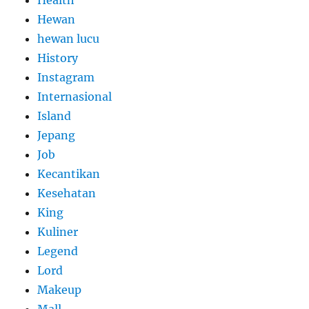
Health
Hewan
hewan lucu
History
Instagram
Internasional
Island
Jepang
Job
Kecantikan
Kesehatan
King
Kuliner
Legend
Lord
Makeup