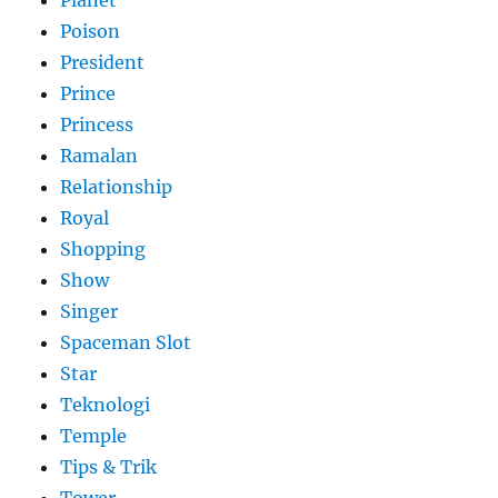
Planet
Poison
President
Prince
Princess
Ramalan
Relationship
Royal
Shopping
Show
Singer
Spaceman Slot
Star
Teknologi
Temple
Tips & Trik