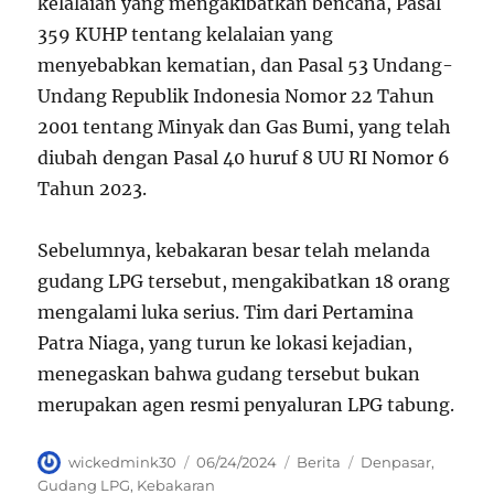
kelalaian yang mengakibatkan bencana, Pasal
359 KUHP tentang kelalaian yang
menyebabkan kematian, dan Pasal 53 Undang-
Undang Republik Indonesia Nomor 22 Tahun
2001 tentang Minyak dan Gas Bumi, yang telah
diubah dengan Pasal 40 huruf 8 UU RI Nomor 6
Tahun 2023.
Sebelumnya, kebakaran besar telah melanda
gudang LPG tersebut, mengakibatkan 18 orang
mengalami luka serius. Tim dari Pertamina
Patra Niaga, yang turun ke lokasi kejadian,
menegaskan bahwa gudang tersebut bukan
merupakan agen resmi penyaluran LPG tabung.
Author
Posted
Categories
Tags
wickedmink30
06/24/2024
Berita
Denpasar
,
on
Gudang LPG
,
Kebakaran