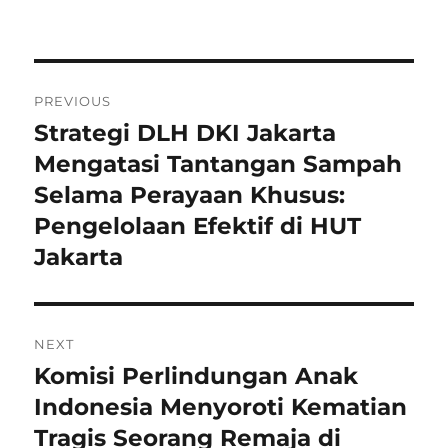
Navigasi
PREVIOUS
pos
Strategi DLH DKI Jakarta
Previous
post:
Mengatasi Tantangan Sampah
Selama Perayaan Khusus:
Pengelolaan Efektif di HUT
Jakarta
NEXT
Komisi Perlindungan Anak
Next
post:
Indonesia Menyoroti Kematian
Tragis Seorang Remaja di