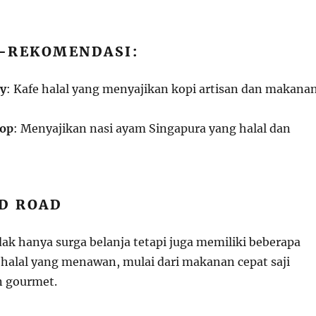
-REKOMENDASI:
ty
: Kafe halal yang menyajikan kopi artisan dan makana
hop
: Menyajikan nasi ayam Singapura yang halal dan
RD ROAD
ak hanya surga belanja tetapi juga memiliki beberapa
n halal yang menawan, mulai dari makanan cepat saji
 gourmet.