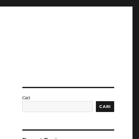
Cari
CARI