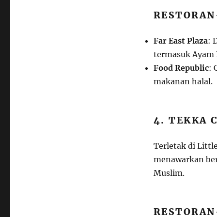
RESTORAN
Far East Plaza
: 
termasuk Ayam P
Food Republic
:
makanan halal.
4. TEKKA 
Terletak di Litt
menawarkan ber
Muslim.
RESTORAN