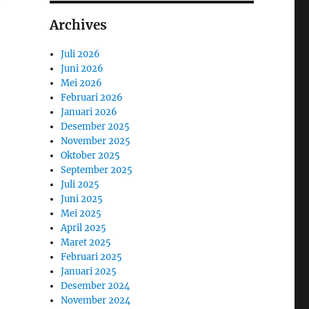
e
Archives
Juli 2026
Juni 2026
Mei 2026
Februari 2026
Januari 2026
Desember 2025
November 2025
Oktober 2025
September 2025
Juli 2025
Juni 2025
Mei 2025
April 2025
Maret 2025
Februari 2025
Januari 2025
Desember 2024
November 2024