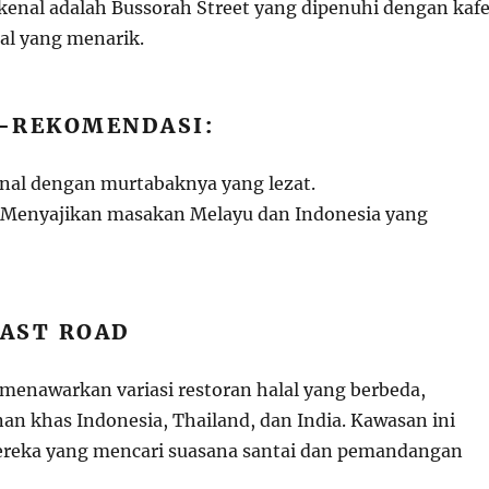
kenal adalah Bussorah Street yang dipenuhi dengan kaf
lal yang menarik.
-REKOMENDASI:
enal dengan murtabaknya yang lezat.
 Menyajikan masakan Melayu dan Indonesia yang
OAST ROAD
 menawarkan variasi restoran halal yang berbeda,
n khas Indonesia, Thailand, dan India. Kawasan ini
ereka yang mencari suasana santai dan pemandangan