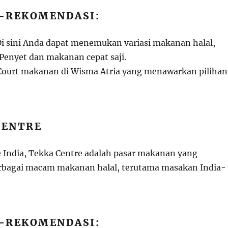
-REKOMENDASI:
Di sini Anda dapat menemukan variasi makanan halal,
enyet dan makanan cepat saji.
 Court makanan di Wisma Atria yang menawarkan pilihan
CENTRE
le India, Tekka Centre adalah pasar makanan yang
bagai macam makanan halal, terutama masakan India-
-REKOMENDASI: