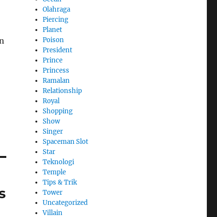
Olahraga
Piercing
Planet
Poison
an
President
Prince
Princess
Ramalan
Relationship
Royal
Shopping
Show
Singer
Spaceman Slot
Star
Teknologi
Temple
Tips & Trik
s
Tower
Uncategorized
Villain