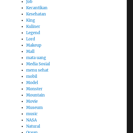
Job
Kecantikan
Kesehatan
King
Kuliner
Legend
Lord
Makeup
Mall
mata uang
Media Sosial
menu sehat
mobil
Model
Monster
Mountain
Movie
Museum
music
NASA
Natural
Ocean