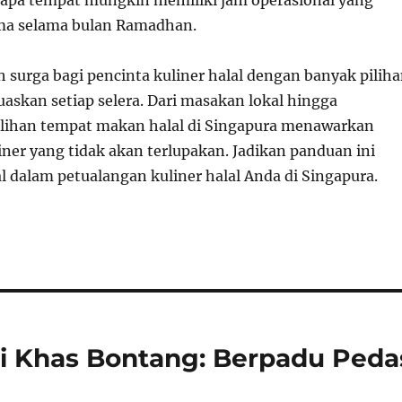
rapa tempat mungkin memiliki jam operasional yang
ama selama bulan Ramadhan.
 surga bagi pencinta kuliner halal dengan banyak pilih
skan setiap selera. Dari masakan lokal hingga
pilihan tempat makan halal di Singapura menawarkan
ner yang tidak akan terlupakan. Jadikan panduan ini
al dalam petualangan kuliner halal Anda di Singapura.
 Khas Bontang: Berpadu Peda