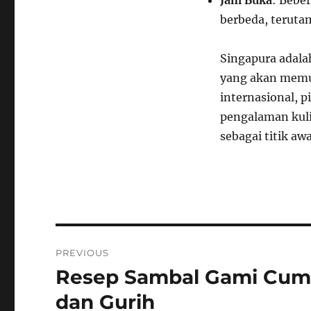
Jam Buka
: Bebe
berbeda, terut
Singapura adalah
yang akan memua
internasional, 
pengalaman kuli
sebagai titik aw
Navigasi
PREVIOUS
pos
Resep Sambal Gami Cumi
Previous
post:
dan Gurih