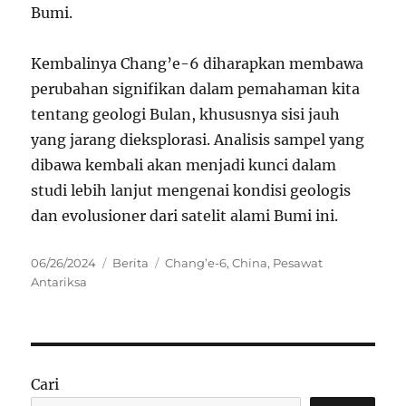
Bumi.
Kembalinya Chang’e-6 diharapkan membawa
perubahan signifikan dalam pemahaman kita
tentang geologi Bulan, khususnya sisi jauh
yang jarang dieksplorasi. Analisis sampel yang
dibawa kembali akan menjadi kunci dalam
studi lebih lanjut mengenai kondisi geologis
dan evolusioner dari satelit alami Bumi ini.
Posted
Categories
Tags
06/26/2024
Berita
Chang’e-6
,
China
,
Pesawat
on
Antariksa
Cari