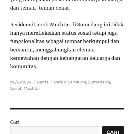
dan teman-teman dekat.
Residensi Umuh Muchtar di Sumedang ini tidak
hanya merefleksikan status sosial tetapi juga
fungsionalitas sebagai tempat berkumpul dan
bersantai, menggabungkan elemen
kemewahan dengan kehangatan keluarga dan
komunitas.
Posted
Categories
Tags
06/25/2024
Berita
Persib Bandung
,
Sumedang
,
on
Umuh Muchtar
Cari
CARI