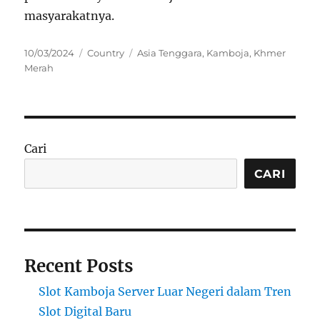
masyarakatnya.
Posted
Categories
Tags
10/03/2024
Country
Asia Tenggara
,
Kamboja
,
Khmer
on
Merah
Cari
CARI
Recent Posts
Slot Kamboja Server Luar Negeri dalam Tren
Slot Digital Baru