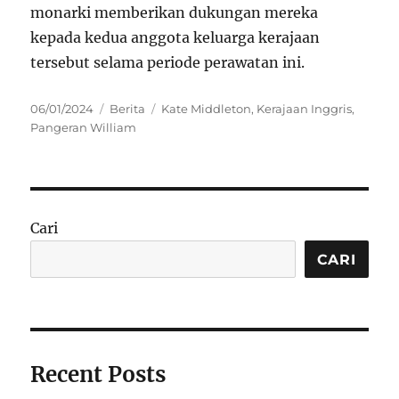
monarki memberikan dukungan mereka
kepada kedua anggota keluarga kerajaan
tersebut selama periode perawatan ini.
Posted
Categories
Tags
06/01/2024
Berita
Kate Middleton
,
Kerajaan Inggris
,
on
Pangeran William
Cari
CARI
Recent Posts