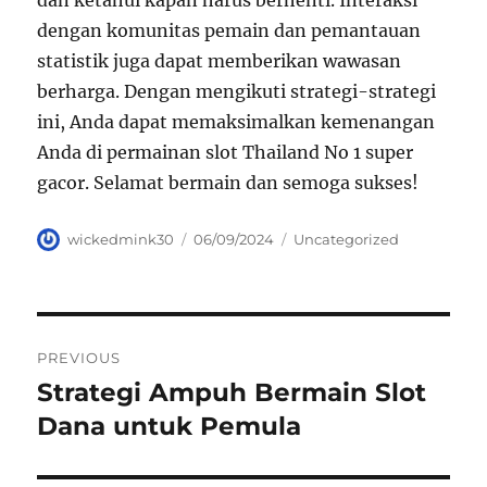
dan ketahui kapan harus berhenti. Interaksi
dengan komunitas pemain dan pemantauan
statistik juga dapat memberikan wawasan
berharga. Dengan mengikuti strategi-strategi
ini, Anda dapat memaksimalkan kemenangan
Anda di permainan slot Thailand No 1 super
gacor. Selamat bermain dan semoga sukses!
Author
Posted
Categories
wickedmink30
06/09/2024
Uncategorized
on
Navigasi
PREVIOUS
pos
Strategi Ampuh Bermain Slot
Previous
post:
Dana untuk Pemula