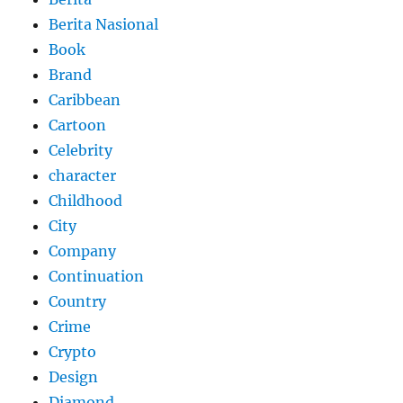
Berita Nasional
Book
Brand
Caribbean
Cartoon
Celebrity
character
Childhood
City
Company
Continuation
Country
Crime
Crypto
Design
Diamond