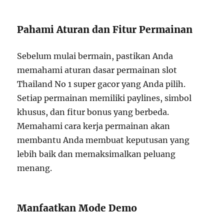
Pahami Aturan dan Fitur Permainan
Sebelum mulai bermain, pastikan Anda
memahami aturan dasar permainan slot
Thailand No 1 super gacor yang Anda pilih.
Setiap permainan memiliki paylines, simbol
khusus, dan fitur bonus yang berbeda.
Memahami cara kerja permainan akan
membantu Anda membuat keputusan yang
lebih baik dan memaksimalkan peluang
menang.
Manfaatkan Mode Demo