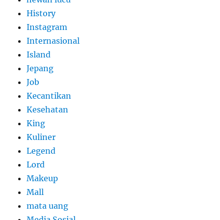
History
Instagram
Internasional
Island
Jepang
Job
Kecantikan
Kesehatan
King
Kuliner
Legend
Lord
Makeup
Mall
mata uang
Media Sosial