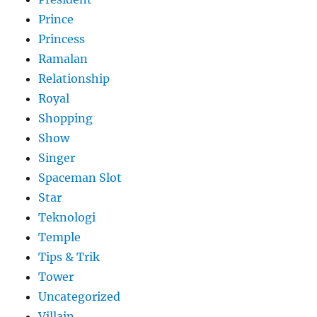
Prince
Princess
Ramalan
Relationship
Royal
Shopping
Show
Singer
Spaceman Slot
Star
Teknologi
Temple
Tips & Trik
Tower
Uncategorized
Villain