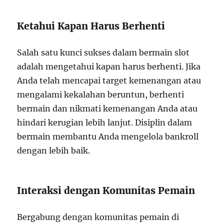
Ketahui Kapan Harus Berhenti
Salah satu kunci sukses dalam bermain slot
adalah mengetahui kapan harus berhenti. Jika
Anda telah mencapai target kemenangan atau
mengalami kekalahan beruntun, berhenti
bermain dan nikmati kemenangan Anda atau
hindari kerugian lebih lanjut. Disiplin dalam
bermain membantu Anda mengelola bankroll
dengan lebih baik.
Interaksi dengan Komunitas Pemain
Bergabung dengan komunitas pemain di