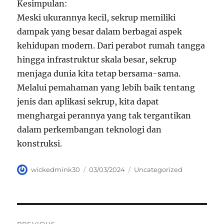
Kesimpulan:
Meski ukurannya kecil, sekrup memiliki
dampak yang besar dalam berbagai aspek
kehidupan modern. Dari perabot rumah tangga
hingga infrastruktur skala besar, sekrup
menjaga dunia kita tetap bersama-sama.
Melalui pemahaman yang lebih baik tentang
jenis dan aplikasi sekrup, kita dapat
menghargai perannya yang tak tergantikan
dalam perkembangan teknologi dan
konstruksi.
Author
Posted
Categories
wickedmink30
03/03/2024
Uncategorized
on
Navigasi