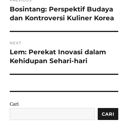
PREVIOUS
pos
Bosintang: Perspektif Budaya
Previous
post:
dan Kontroversi Kuliner Korea
NEXT
Lem: Perekat Inovasi dalam
Next
post:
Kehidupan Sehari-hari
Cari
CARI