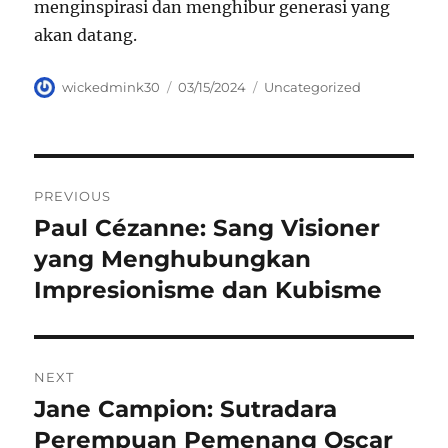
menginspirasi dan menghibur generasi yang
akan datang.
Author
Posted
Categories
wickedmink30
03/15/2024
Uncategorized
on
Navigasi
PREVIOUS
pos
Paul Cézanne: Sang Visioner
Previous
post:
yang Menghubungkan
Impresionisme dan Kubisme
NEXT
Jane Campion: Sutradara
Next
post:
Perempuan Pemenang Oscar