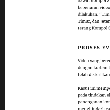
Sawit. Kompol S
kebenaran video
dilakukan. “Tim
Timur, dan Jatan
terang Kompol S
PROSES E
Video yang bere
dengan korban te
telah disterilka
Kasus ini mempe
pada tindakan e
penanganan konf
menghindari tra