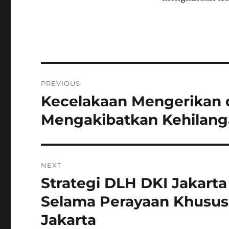
Navigasi
PREVIOUS
pos
Kecelakaan Mengerikan 
Previous
post:
Mengakibatkan Kehilang
NEXT
Strategi DLH DKI Jakar
Next
post:
Selama Perayaan Khusus:
Jakarta