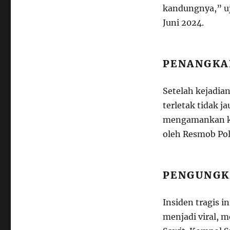
kandungnya,” uj
Juni 2024.
PENANGKA
Setelah kejadia
terletak tidak j
mengamankan ked
oleh Resmob Pol
PENGUNGK
Insiden tragis i
menjadi viral, m