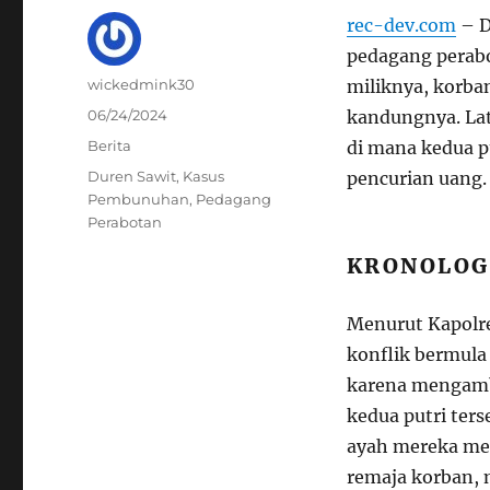
rec-dev.com
– D
pedagang perabo
Author
wickedmink30
miliknya, korba
Posted
06/24/2024
kandungnya. Lata
on
Categories
Berita
di mana kedua pu
Tags
Duren Sawit
,
Kasus
pencurian uang.
Pembunuhan
,
Pedagang
Perabotan
KRONOLOG
Menurut Kapolre
konflik bermula
karena mengambil
kedua putri te
ayah mereka me
remaja korban,