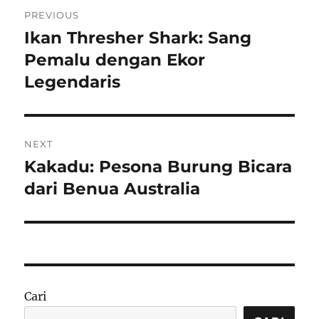
Navigasi
PREVIOUS
pos
Ikan Thresher Shark: Sang
Previous
post:
Pemalu dengan Ekor
Legendaris
NEXT
Kakadu: Pesona Burung Bicara
Next
post:
dari Benua Australia
Cari