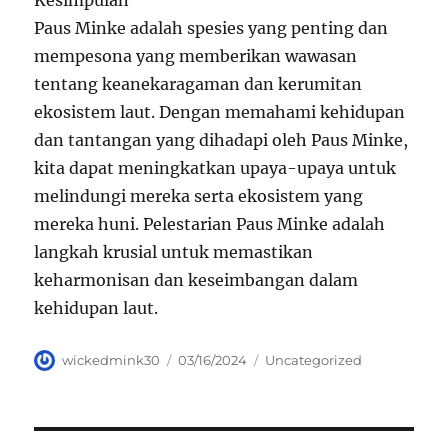
Kesimpulan
Paus Minke adalah spesies yang penting dan
mempesona yang memberikan wawasan
tentang keanekaragaman dan kerumitan
ekosistem laut. Dengan memahami kehidupan
dan tantangan yang dihadapi oleh Paus Minke,
kita dapat meningkatkan upaya-upaya untuk
melindungi mereka serta ekosistem yang
mereka huni. Pelestarian Paus Minke adalah
langkah krusial untuk memastikan
keharmonisan dan keseimbangan dalam
kehidupan laut.
Author
Posted
Categories
wickedmink30
03/16/2024
Uncategorized
on