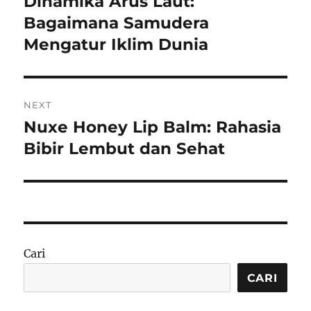
Dinamika Arus Laut:
Previous
post:
Bagaimana Samudera
Mengatur Iklim Dunia
NEXT
Nuxe Honey Lip Balm: Rahasia
Next
post:
Bibir Lembut dan Sehat
Cari
CARI