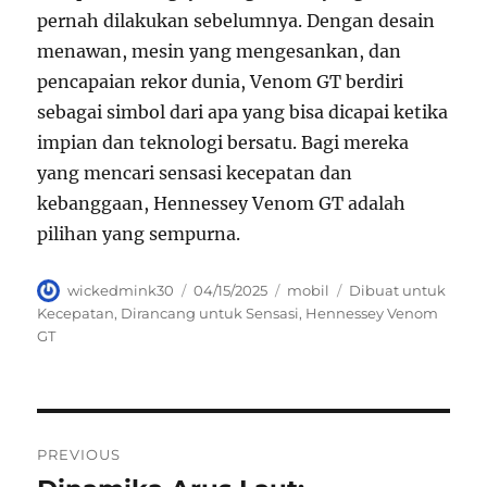
pernah dilakukan sebelumnya. Dengan desain
menawan, mesin yang mengesankan, dan
pencapaian rekor dunia, Venom GT berdiri
sebagai simbol dari apa yang bisa dicapai ketika
impian dan teknologi bersatu. Bagi mereka
yang mencari sensasi kecepatan dan
kebanggaan, Hennessey Venom GT adalah
pilihan yang sempurna.
Author
Posted
Categories
Tags
wickedmink30
04/15/2025
mobil
Dibuat untuk
on
Kecepatan
,
Dirancang untuk Sensasi
,
Hennessey Venom
GT
Navigasi
PREVIOUS
pos