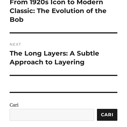
From 1920s Icon to Modern
Previous
post:
Classic: The Evolution of the
Bob
NEXT
The Long Layers: A Subtle
Next
post:
Approach to Layering
Cari
CARI