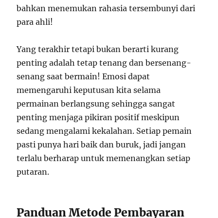
bahkan menemukan rahasia tersembunyi dari
para ahli!
Yang terakhir tetapi bukan berarti kurang
penting adalah tetap tenang dan bersenang-
senang saat bermain! Emosi dapat
memengaruhi keputusan kita selama
permainan berlangsung sehingga sangat
penting menjaga pikiran positif meskipun
sedang mengalami kekalahan. Setiap pemain
pasti punya hari baik dan buruk, jadi jangan
terlalu berharap untuk memenangkan setiap
putaran.
Panduan Metode Pembayaran