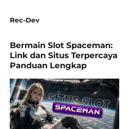
Rec-Dev
Bermain Slot Spaceman:
Link dan Situs Terpercaya
Panduan Lengkap