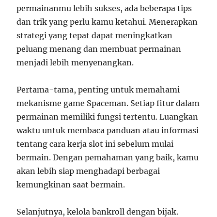
permainanmu lebih sukses, ada beberapa tips
dan trik yang perlu kamu ketahui. Menerapkan
strategi yang tepat dapat meningkatkan
peluang menang dan membuat permainan
menjadi lebih menyenangkan.
Pertama-tama, penting untuk memahami
mekanisme game Spaceman. Setiap fitur dalam
permainan memiliki fungsi tertentu. Luangkan
waktu untuk membaca panduan atau informasi
tentang cara kerja slot ini sebelum mulai
bermain. Dengan pemahaman yang baik, kamu
akan lebih siap menghadapi berbagai
kemungkinan saat bermain.
Selanjutnya, kelola bankroll dengan bijak.