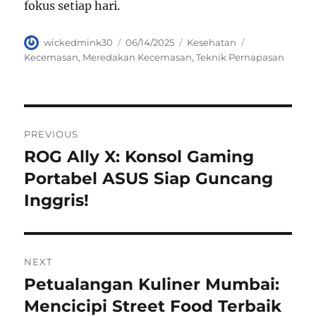
fokus setiap hari.
Author
Posted
Categories
Tags
wickedmink30
06/14/2025
Kesehatan
on
Kecemasan
,
Meredakan Kecemasan
,
Teknik Pernapasan
Navigasi
PREVIOUS
pos
ROG Ally X: Konsol Gaming
Previous
post:
Portabel ASUS Siap Guncang
Inggris!
NEXT
Petualangan Kuliner Mumbai:
Next
post:
Mencicipi Street Food Terbaik