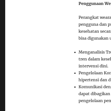
Penggunaan Wea
Perangkat weara
pengguna dan p
kesehatan seca
bisa digunakan 
Menganalisis Tr
tren dalam kese
intervensi dini.
Pengelolaan Kond
hipertensi dan 
Komunikasi deng
dapat dibagika
pengelolaan pen