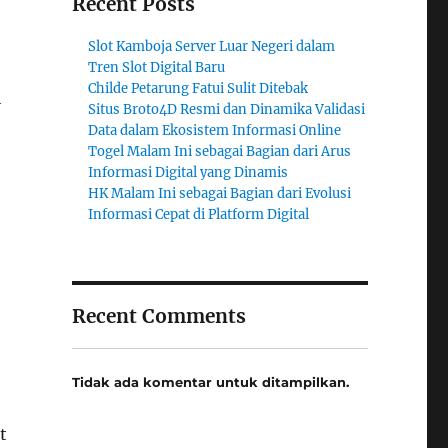
Recent Posts
Slot Kamboja Server Luar Negeri dalam
Tren Slot Digital Baru
Childe Petarung Fatui Sulit Ditebak
i
Situs Broto4D Resmi dan Dinamika Validasi
Data dalam Ekosistem Informasi Online
Togel Malam Ini sebagai Bagian dari Arus
Informasi Digital yang Dinamis
HK Malam Ini sebagai Bagian dari Evolusi
Informasi Cepat di Platform Digital
Recent Comments
Tidak ada komentar untuk ditampilkan.
t