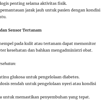
ogis penting selama aktivitas fisik.
emantauan jarak jauh untuk pasien dengan kondisi
ntu.
t dan Sensor Tertanam
empel pada kulit atau tertanam dapat memonitor
ter kesehatan dan bahkan mengadministri obat.
esehatan:
inu glukosa untuk pengelolaan diabetes.
dosis rendah untuk pengelolaan nyeri atau kondisi
a untuk memastikan penyembuhan yang tepat.