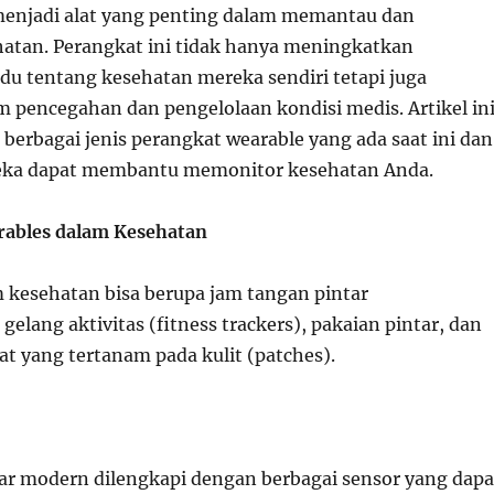
menjadi alat yang penting dalam memantau dan
atan. Perangkat ini tidak hanya meningkatkan
idu tentang kesehatan mereka sendiri tetapi juga
pencegahan dan pengelolaan kondisi medis. Artikel in
erbagai jenis perangkat wearable yang ada saat ini dan
ka dapat membantu memonitor kesehatan Anda.
rables dalam Kesehatan
 kesehatan bisa berupa jam tangan pintar
gelang aktivitas (fitness trackers), pakaian pintar, dan
t yang tertanam pada kulit (patches).
ar modern dilengkapi dengan berbagai sensor yang dapa