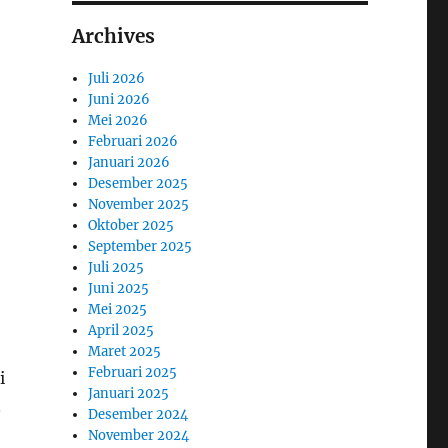
Archives
Juli 2026
Juni 2026
Mei 2026
Februari 2026
Januari 2026
Desember 2025
November 2025
Oktober 2025
September 2025
Juli 2025
Juni 2025
Mei 2025
April 2025
Maret 2025
Februari 2025
i
Januari 2025
.
Desember 2024
November 2024