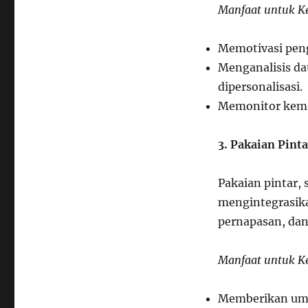
Manfaat untuk K
Memotivasi peng
Menganalisis da
dipersonalisasi.
Memonitor kemaj
3. Pakaian Pinta
Pakaian pintar, 
mengintegrasika
pernapasan, da
Manfaat untuk K
Memberikan umpa