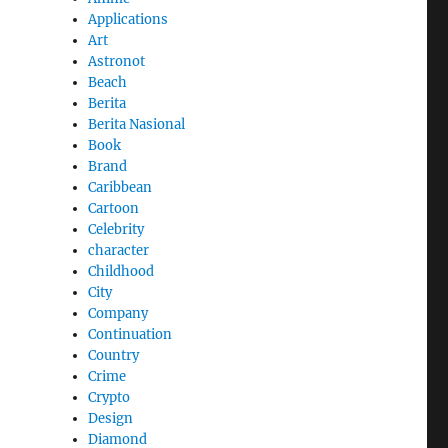
Applications
Art
Astronot
Beach
Berita
Berita Nasional
Book
Brand
Caribbean
Cartoon
Celebrity
character
Childhood
City
Company
Continuation
Country
Crime
Crypto
Design
Diamond