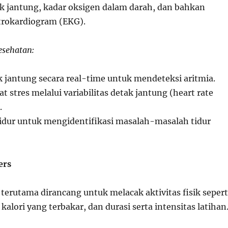
 jantung, kadar oksigen dalam darah, dan bahkan
trokardiogram (EKG).
esehatan:
jantung secara real-time untuk mendeteksi aritmia.
 stres melalui variabilitas detak jantung (heart rate
.
tidur untuk mengidentifikasi masalah-masalah tidur
ers
 terutama dirancang untuk melacak aktivitas fisik sepert
kalori yang terbakar, dan durasi serta intensitas latihan