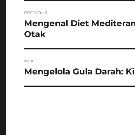
Navigasi
PREVIOUS
pos
Mengenal Diet Mediteran
Previous
post:
Otak
NEXT
Mengelola Gula Darah: Ki
Next
post: