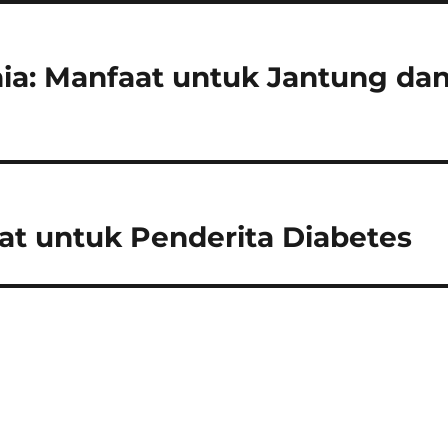
ia: Manfaat untuk Jantung da
at untuk Penderita Diabetes