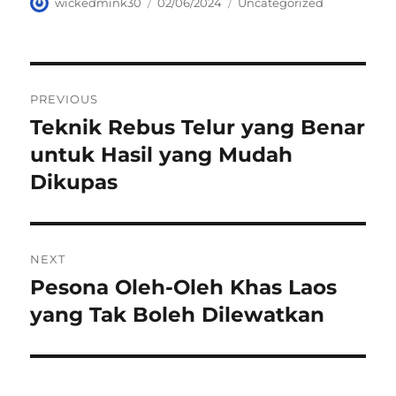
Author
Posted
Categories
wickedmink30
02/06/2024
Uncategorized
on
Navigasi
PREVIOUS
pos
Teknik Rebus Telur yang Benar
Previous
post:
untuk Hasil yang Mudah
Dikupas
NEXT
Pesona Oleh-Oleh Khas Laos
Next
post:
yang Tak Boleh Dilewatkan