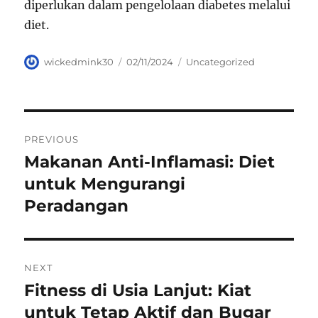
diperlukan dalam pengelolaan diabetes melalui
diet.
Author
Posted
Categories
wickedmink30
02/11/2024
Uncategorized
on
Navigasi
PREVIOUS
pos
Makanan Anti-Inflamasi: Diet
Previous
post:
untuk Mengurangi
Peradangan
NEXT
Fitness di Usia Lanjut: Kiat
Next
post:
untuk Tetap Aktif dan Bugar