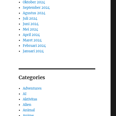
Oktober 2024
September 2024
Agustus 2024
Juli 2024
Juni 2024
Mei 2024
April 2024
Maret 2024
Februari 2024
Januari 2024
Categories
Adventures
AI
Aktivitas
Alien
Animal
Anime