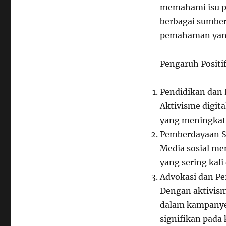
memahami isu po
berbagai sumbe
pemahaman yang 
Pengaruh Positif
Pendidikan dan
Aktivisme digita
yang meningkatk
Pemberdayaan S
Media sosial me
yang sering kali
Advokasi dan Pe
Dengan aktivisme
dalam kampanye
signifikan pada