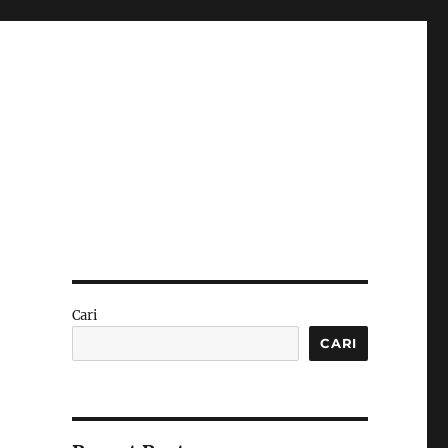
Cari
CARI