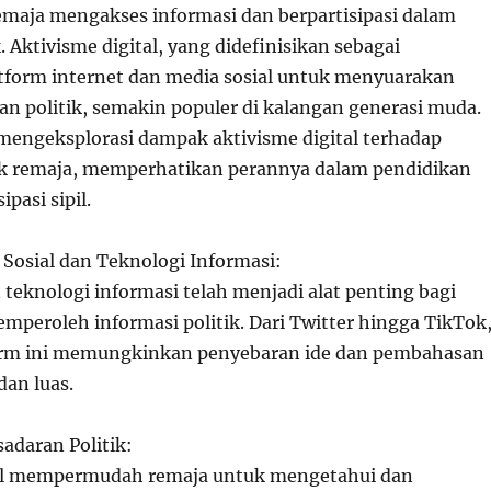
emaja mengakses informasi dan berpartisipasi dalam
k. Aktivisme digital, yang didefinisikan sebagai
form internet dan media sosial untuk menyuarakan
an politik, semakin populer di kalangan generasi muda.
n mengeksplorasi dampak aktivisme digital terhadap
ik remaja, memperhatikan perannya dalam pendidikan
ipasi sipil.
Sosial dan Teknologi Informasi:
 teknologi informasi telah menjadi alat penting bagi
mperoleh informasi politik. Dari Twitter hingga TikTok
orm ini memungkinkan penyebaran ide dan pembahasan
dan luas.
adaran Politik:
tal mempermudah remaja untuk mengetahui dan