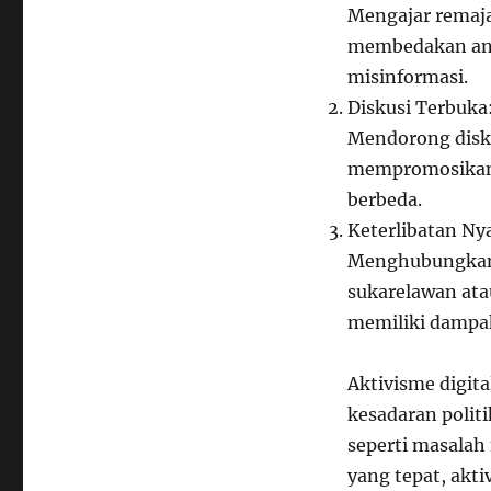
Mengajar remaja
membedakan ant
misinformasi.
Diskusi Terbuka
Mendorong disku
mempromosikan 
berbeda.
Keterlibatan Ny
Menghubungkan a
sukarelawan ata
memiliki dampa
Aktivisme digit
kesadaran polit
seperti masalah
yang tepat, akt