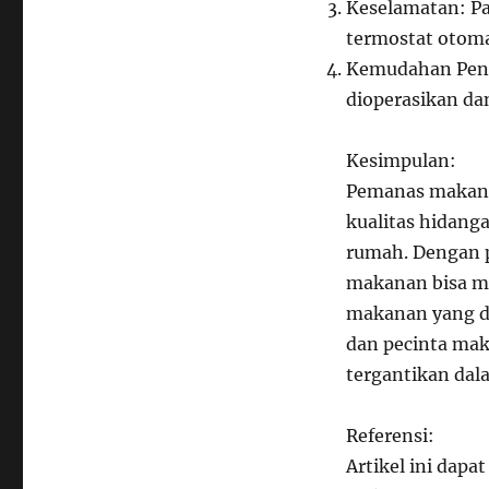
Keselamatan: Pa
termostat otoma
Kemudahan Peng
dioperasikan da
Kesimpulan:
Pemanas makanan
kualitas hidanga
rumah. Dengan 
makanan bisa me
makanan yang di
dan pecinta ma
tergantikan dal
Referensi:
Artikel ini dapa