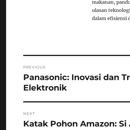
makanan, pandu
ulasan teknolog
dalam efisiens
Navigasi
PREVIOUS
pos
Panasonic: Inovasi dan T
Previous
post:
Elektronik
NEXT
Katak Pohon Amazon: Si 
Next