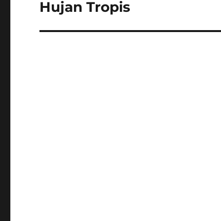
post:
Hujan Tropis