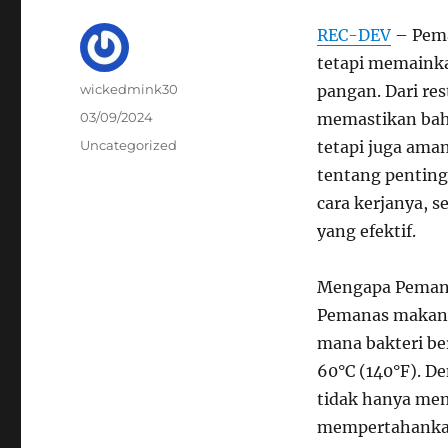
REC-DEV
– Pema
tetapi memainka
Author
wickedmink30
pangan. Dari r
Posted
03/09/2024
memastikan bahw
on
Categories
Uncategorized
tetapi juga aman
tentang penting
cara kerjanya,
yang efektif.
Mengapa Peman
Pemanas makana
mana bakteri be
60°C (140°F). 
tidak hanya me
mempertahankan 