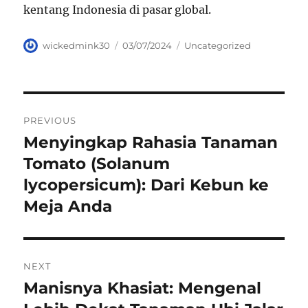
kentang Indonesia di pasar global.
Author
Posted
Categories
wickedmink30
03/07/2024
Uncategorized
on
Navigasi
PREVIOUS
pos
Menyingkap Rahasia Tanaman
Previous
post:
Tomato (Solanum
lycopersicum): Dari Kebun ke
Meja Anda
NEXT
Manisnya Khasiat: Mengenal
Next
post: