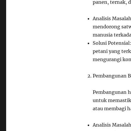
panen, ternak, 
Analisis Masala
mendorong satwa
manusia terkad
Solusi Potensia
petani yang ter
mengurangi konf
Pembangunan Be
Pembangunan ha
untuk memastik
atau membagi ha
Analisis Masalah