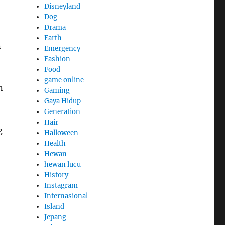
Disneyland
Dog
Drama
Earth
n
Emergency
Fashion
Food
game online
n
Gaming
Gaya Hidup
Generation
Hair
g
Halloween
Health
Hewan
hewan lucu
History
Instagram
Internasional
Island
Jepang