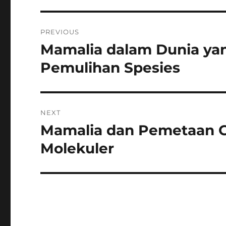
Navigasi
PREVIOUS
pos
Mamalia dalam Dunia yan
Previous
post:
Pemulihan Spesies
NEXT
Mamalia dan Pemetaan Ge
Next
post:
Molekuler