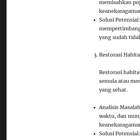
memisahkan pop
keanekaragaman
Solusi Potensial
mempertimbangk
yang sudah tida
Restorasi Habit
Restorasi habit
semula atau me
yang sehat.
Analisis Masala
waktu, dan mung
keanekaragaman
Solusi Potensial