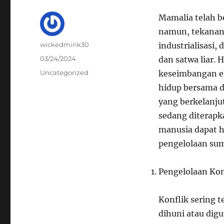
Mamalia telah b
namun, tekanan
Author
wickedmink30
industrialisasi,
Posted
03/24/2024
dan satwa liar.
on
Categories
Uncategorized
keseimbangan e
hidup bersama 
yang berkelanju
sedang diterapk
manusia dapat h
pengelolaan sum
Pengelolaan Kon
Konflik sering 
dihuni atau di