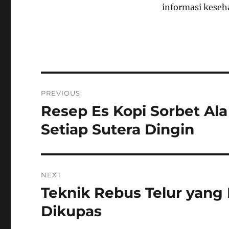
informasi keseh
Navigasi
PREVIOUS
pos
Resep Es Kopi Sorbet Ala
Previous
post:
Setiap Sutera Dingin
NEXT
Teknik Rebus Telur yang
Next
post:
Dikupas