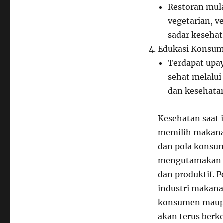
Restoran mul
vegetarian, 
sadar kesehat
Edukasi Konsum
Terdapat upa
sehat melalui
dan kesehata
Kesehatan saat 
memilih makanan
dan pola konsu
mengutamakan ke
dan produktif. 
industri makana
konsumen maupun
akan terus berk