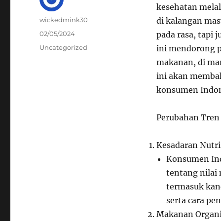
kesehatan mela
Author
wickedmink30
di kalangan mas
Posted
02/05/2024
pada rasa, tapi 
on
Categories
Uncategorized
ini mendorong p
makanan, di man
ini akan memba
konsumen Indon
Perubahan Tren
Kesadaran Nutri
Konsumen Indo
tentang nilai
termasuk kand
serta cara pe
Makanan Organi