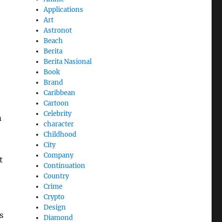
Applications
Art
Astronot
Beach
Berita
Berita Nasional
Book
Brand
Caribbean
Cartoon
Celebrity
m
character
Childhood
City
Company
t
Continuation
Country
Crime
Crypto
Design
s
Diamond