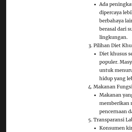
Ada peningka
dipercaya lebi
berbahaya la
berasal dari 
lingkungan.
Pilihan Diet Khu
Diet khusus s
populer. Masy
untuk menuru
hidup yang le
Makanan Fungsi
Makanan yang 
memberikan m
pencernaan da
Transparansi La
Konsumen kin