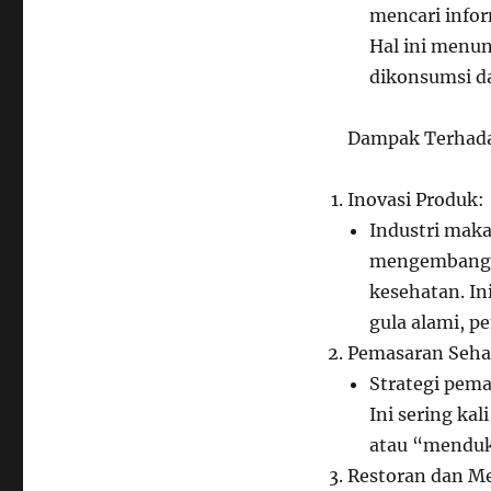
mencari infor
Hal ini menu
dikonsumsi d
Dampak Terhada
Inovasi Produk:
Industri mak
mengembangk
kesehatan. I
gula alami, 
Pemasaran Seha
Strategi pema
Ini sering kal
atau “menduk
Restoran dan M