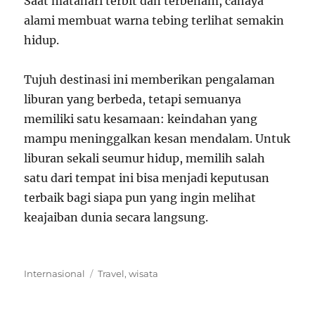
Saat matahari terbit dan terbenam, cahaya
alami membuat warna tebing terlihat semakin
hidup.
Tujuh destinasi ini memberikan pengalaman
liburan yang berbeda, tetapi semuanya
memiliki satu kesamaan: keindahan yang
mampu meninggalkan kesan mendalam. Untuk
liburan sekali seumur hidup, memilih salah
satu dari tempat ini bisa menjadi keputusan
terbaik bagi siapa pun yang ingin melihat
keajaiban dunia secara langsung.
Categories
Tags
Internasional
Travel
,
wisata