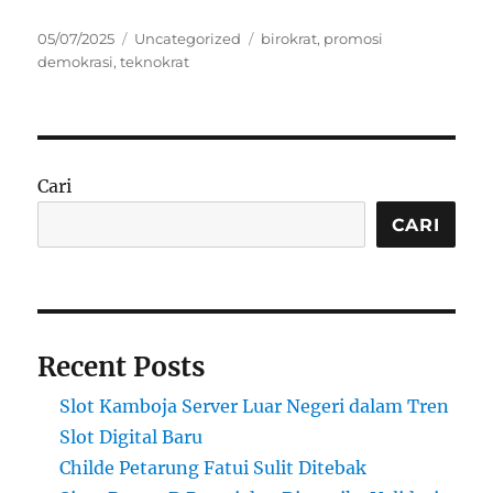
Posted
Categories
Tags
05/07/2025
Uncategorized
birokrat
,
promosi
on
demokrasi
,
teknokrat
Cari
CARI
Recent Posts
Slot Kamboja Server Luar Negeri dalam Tren
Slot Digital Baru
Childe Petarung Fatui Sulit Ditebak