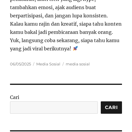
tambahkan emosi, ajak audiens buat
berpartisipasi, dan jangan lupa konsisten.
Kalau kamu rajin dan kreatif, siapa tahu konten
kamu bakal jadi pembicaraan banyak orang.
Yuk, langsung coba sekarang, siapa tahu kamu
yang jadi viral berikutnya!
Posted
Categories
Tags
06/05/2025
Media Sosial
media sosial
on
Cari
CARI